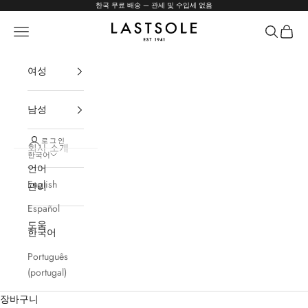
내용으로 건너뛰기
한국 무료 배송 — 관세 및 수입세 없음
LASTSOLE
메뉴
검색
장바구
여성
남성
로그인
회사 소개
한국어
언어
English
관리
Español
도움
한국어
Português
(portugal)
장바구니