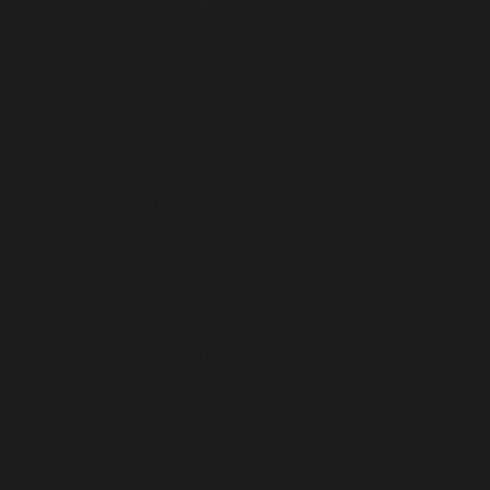
Finlandia (EUR €)
Español
Francia (EUR €)
한국어
Grecia (EUR €)
Português (portugal)
Hungría (EUR €)
Irlanda (EUR €)
Italia (EUR €)
Letonia (EUR €)
Liechtenstein (EUR €)
Lituania (EUR €)
Luxemburgo (EUR €)
Países Bajos (EUR €)
Polonia (EUR €)
Portugal (EUR €)