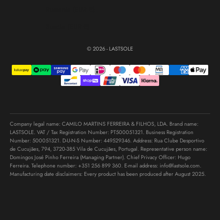
Rumanía (EUR €)
Suecia (EUR €)
© 2026 - LASTSOLE
Company legal name: CAMILO MARTINS FERREIRA & FILHOS, LDA. Brand name:
LASTSOLE. VAT / Tax Registration Number: PT500051321. Business Registration
Number: 500051321. D-U-N-S Number: 449529346. Address: Rua Clube Desportivo
de Cucujães, 794, 3720-385 Vila de Cucujães, Portugal. Representative person name:
Domingos José Pinho Ferreira (Managing Partner). Chief Privacy Officer: Hugo
Ferreira. Telephone number:
+351 256 899 360
. E-mail address:
info@lastsole.com
.
Manufacturing date disclaimers: Every product has been produced after August 2025.