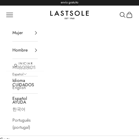
Ir al contenido
envío gratuito
LASTSOLE
Menú
Buscar
Cesta
Mujer
Hombre
INICIAR
NOSOTROS
SESIÓN
Español
Idioma
CUIDADOS
English
Español
AYUDA
한국어
Português
(portugal)