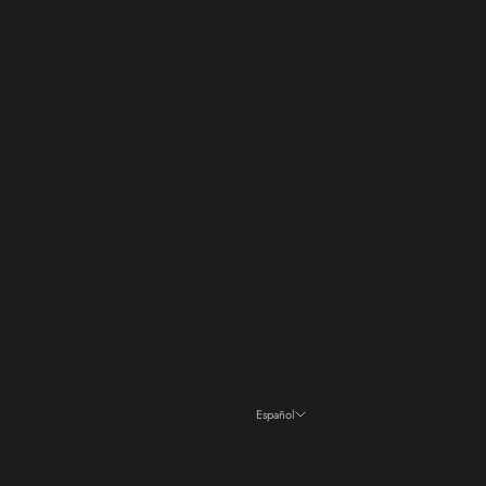
Alemania (EUR €)
Austria (EUR €)
Bélgica (EUR €)
Bulgaria (EUR €)
Canadá (CAD $)
Chequia (EUR €)
Corea del Sur (KRW ₩)
Croacia (EUR €)
Dinamarca (EUR €)
Eslovaquia (EUR €)
España (EUR €)
Español
Estados Unidos (USD $)
Idioma
Estonia (EUR €)
English