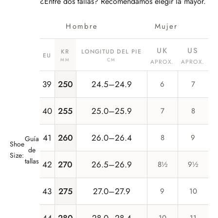
¿Entre dos tallas? Recomendamos elegir la mayor.
Mujer
Hombre
UK
US
KR
LONGITUD DEL PIE
EU
MM
CM
APROX.
APROX.
39
250
24.5–24.9
6
7
40
255
25.0–25.9
7
8
41
260
26.0–26.4
8
9
Guía
Shoe
de
Size:
tallas
42
270
26.5–26.9
8½
9½
43
275
27.0–27.9
9
10
44
280
28.0–28.4
10
11