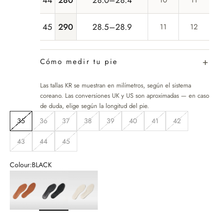
45
290
28.5–28.9
11
12
Cómo medir tu pie
Las tallas KR se muestran en milímetros, según el sistema
coreano. Las conversiones UK y US son aproximadas — en caso
de duda, elige según la longitud del pie.
35
36
37
38
39
40
41
42
43
44
45
Colour:
BLACK